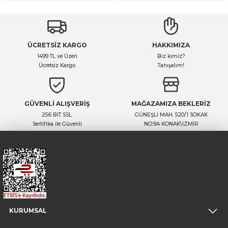
ÜCRETSİZ KARGO
HAKKIMIZA
1499 TL ve Üzeri
Biz kimiz?
Ücretsiz Kargo
Tanışalım!
GÜVENLİ ALIŞVERİŞ
MAĞAZAMIZA BEKLERİZ
256 BIT SSL
GÜNEŞLİ MAH. 520/1 SOKAK
Sertifika ile Güvenli
NO:9A KONAK\İZMİR
KURUMSAL