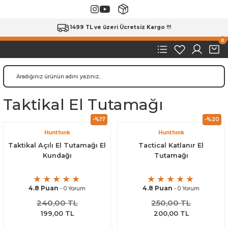
1499 TL ve üzeri Ücretsiz Kargo !!!
0
Taktikal El Tutamağı
-%17
-%20
Hunthınk
Hunthınk
Taktikal Açılı El Tutamağı El
Tactical Katlanır El
Kundağı
Tutamağı
4.8 Puan
4.8 Puan
- 0 Yorum
- 0 Yorum
240,00 TL
250,00 TL
199,00 TL
200,00 TL