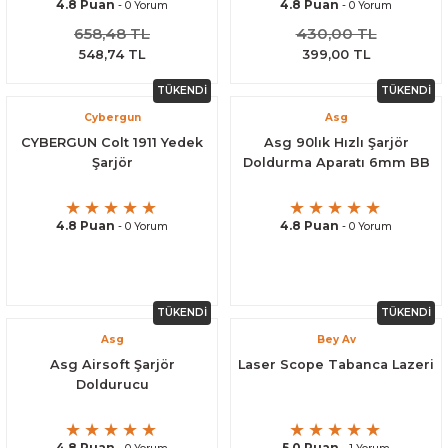
4.8 Puan
4.8 Puan
- 0 Yorum
- 0 Yorum
658,48 TL
430,00 TL
548,74 TL
399,00 TL
TÜKENDİ
TÜKENDİ
Cybergun
Asg
CYBERGUN Colt 1911 Yedek
Asg 90lık Hızlı Şarjör
Şarjör
Doldurma Aparatı 6mm BB
4.8 Puan
4.8 Puan
- 0 Yorum
- 0 Yorum
TÜKENDİ
TÜKENDİ
Asg
Bey Av
Asg Airsoft Şarjör
Laser Scope Tabanca Lazeri
Doldurucu
4.8 Puan
5.0 Puan