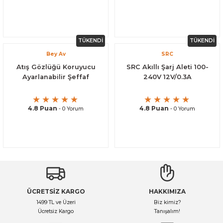
TÜKENDİ
TÜKENDİ
Bey Av
SRC
Atış Gözlüğü Koruyucu
SRC Akıllı Şarj Aleti 100-
Ayarlanabilir Şeffaf
240V 12V/0.3A
4.8 Puan
4.8 Puan
- 0 Yorum
- 0 Yorum
ÜCRETSİZ KARGO
HAKKIMIZA
1499 TL ve Üzeri
Biz kimiz?
Ücretsiz Kargo
Tanışalım!