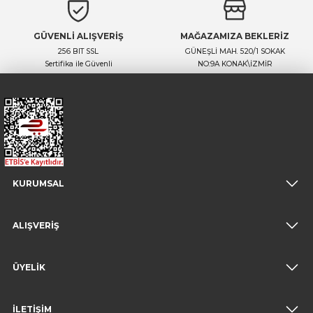
GÜVENLİ ALIŞVERİŞ
MAĞAZAMIZA BEKLERİZ
256 BIT SSL
GÜNEŞLİ MAH. 520/1 SOKAK
Sertifika ile Güvenli
NO:9A KONAK\İZMİR
KURUMSAL
ALIŞVERİŞ
ÜYELİK
İLETİŞİM