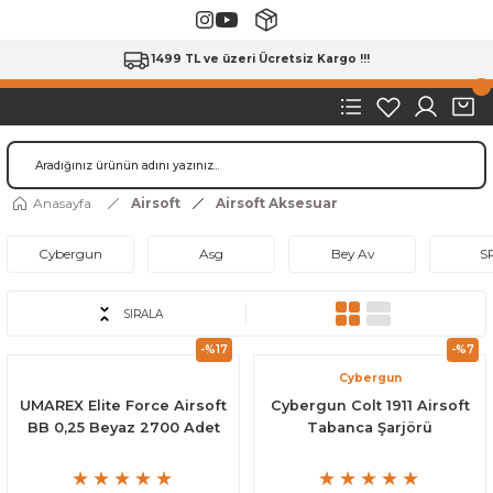
1499 TL ve üzeri Ücretsiz Kargo !!!
Anasayfa
Airsoft
Airsoft Aksesuar
Cybergun
Asg
Bey Av
S
SIRALA
-%17
-%7
Cybergun
UMAREX Elite Force Airsoft
Cybergun Colt 1911 Airsoft
BB 0,25 Beyaz 2700 Adet
Tabanca Şarjörü