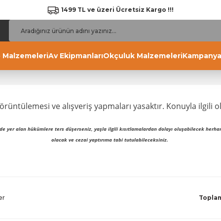
1499 TL ve üzeri Ücretsiz Kargo !!!
 Malzemeleri
Av Ekipmanları
Okçuluk Malzemeleri
Kampanya
örüntülemesi ve alışveriş yapmaları yasaktır. Konuyla ilgili o
de yer alan hükümlere ters düşerseniz, yaşla ilgili kısıtlamalardan dolayı oluşabilecek her
olacak ve cezai yaptırıma tabi tutulabileceksiniz.
er
Toplam