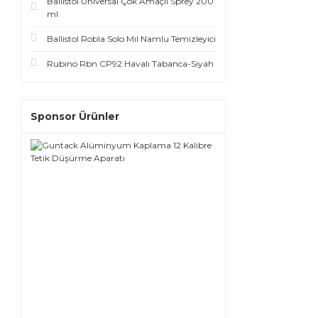
Ballistol Universal Çok Amaçlı Sprey 200
ml
Ballistol Robla Solo Mıl Namlu Temizleyici
Rubino Rbn CP92 Havalı Tabanca-Siyah
Sponsor Ürünler