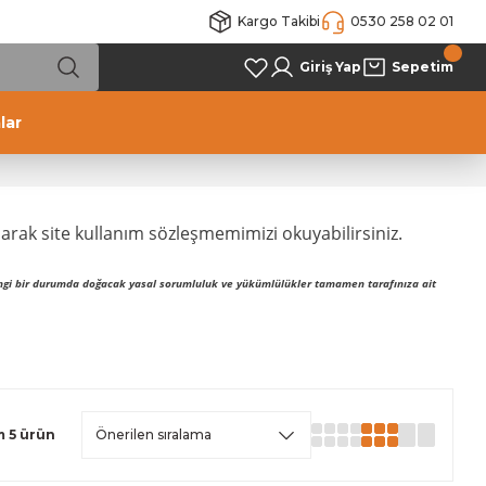
Kargo Takibi
0530 258 02 01
Giriş Yap
Sepetim
lar
larak site kullanım sözleşmemimizi okuyabilirsiniz.
hangi bir durumda doğacak yasal sorumluluk ve yükümlülükler tamamen tarafınıza ait
 5 ürün