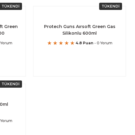
TÜKENDİ
TÜKENDİ
ft Green
Protech Guns Aırsoft Green Gas
00
Silikonlu 600ml
 Yorum
4.8 Puan
- 0 Yorum
TÜKENDİ
00ml
 Yorum