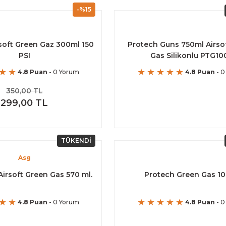
-%15
oft Green Gaz 300ml 150
Protech Guns 750ml Airso
PSI
Gas Silikonlu PTG10
4.8 Puan
- 0 Yorum
4.8 Puan
- 0
350,00 TL
299,00 TL
TÜKENDİ
Asg
 Airsoft Green Gas 570 ml.
Protech Green Gas 1
4.8 Puan
- 0 Yorum
4.8 Puan
- 0