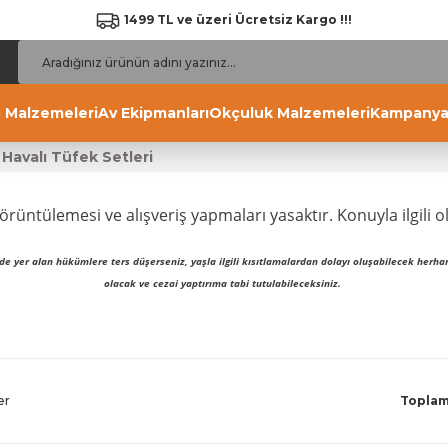
1499 TL ve üzeri Ücretsiz Kargo !!!
 Malzemeleri
Av Ekipmanları
Okçuluk Malzemeleri
Kampanya
Havalı Tüfek Setleri
örüntülemesi ve alışveriş yapmaları yasaktır. Konuyla ilgili o
de yer alan hükümlere ters düşerseniz, yaşla ilgili kısıtlamalardan dolayı oluşabilecek her
olacak ve cezai yaptırıma tabi tutulabileceksiniz.
er
Toplam