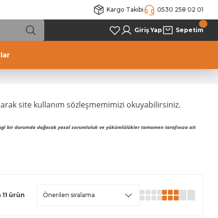
Kargo Takibi
0530 258 02 01
Giriş Yap
Sepetim
lar
larak site kullanım sözleşmemimizi okuyabilirsiniz.
hangi bir durumda doğacak yasal sorumluluk ve yükümlülükler tamamen tarafınıza ait
 11 ürün