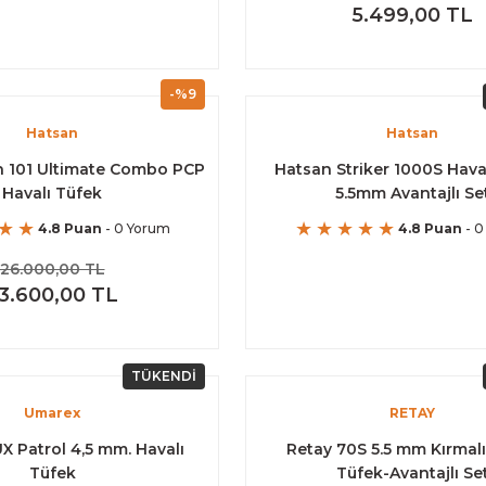
5.499,00 TL
-%9
Hatsan
Hatsan
h 101 Ultimate Combo PCP
Hatsan Striker 1000S Haval
Havalı Tüfek
5.5mm Avantajlı Se
4.8 Puan
- 0 Yorum
4.8 Puan
- 0
26.000,00 TL
3.600,00 TL
TÜKENDİ
Umarex
RETAY
 Patrol 4,5 mm. Havalı
Retay 70S 5.5 mm Kırmalı
Tüfek
Tüfek-Avantajlı Se