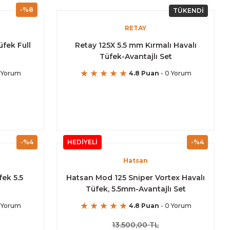
-%8
TÜKENDİ
RETAY
fek Full
Retay 125X 5.5 mm Kırmalı Havalı
Tüfek-Avantajlı Set
 Yorum
4.8 Puan
- 0 Yorum
-%4
HEDİYELİ
-%4
Hatsan
fek 5.5
Hatsan Mod 125 Sniper Vortex Havalı
Tüfek, 5.5mm-Avantajlı Set
 Yorum
4.8 Puan
- 0 Yorum
13.500,00 TL