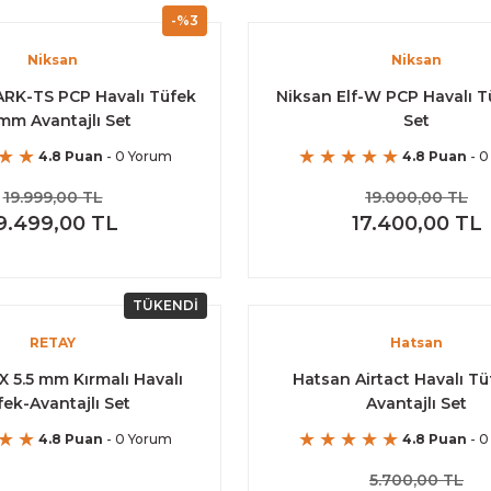
-%3
Niksan
Niksan
RK-TS PCP Havalı Tüfek
Niksan Elf-W PCP Havalı Tü
mm Avantajlı Set
Set
4.8 Puan
- 0 Yorum
4.8 Puan
- 0
19.999,00 TL
19.000,00 TL
9.499,00 TL
17.400,00 TL
TÜKENDİ
RETAY
Hatsan
X 5.5 mm Kırmalı Havalı
Hatsan Airtact Havalı Tü
ek-Avantajlı Set
Avantajlı Set
4.8 Puan
- 0 Yorum
4.8 Puan
- 0
5.700,00 TL