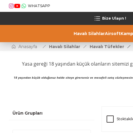
WHATSAPP
Bize Ulaşın !
Havalı Silahlar
Airsoft
Kamp
Anasayfa
Havalı Silahlar
Havalı Tüfekler
Yasa gereği 18 yaşından küçük olanların sitemizi g
18 yaşından küçük olduğunuz halde siteye girerseniz ve mesafeli satış sözleşmesin
Hatsan
RETAY
Niksan
Umarex
Ürün Grupları
Stoktakil