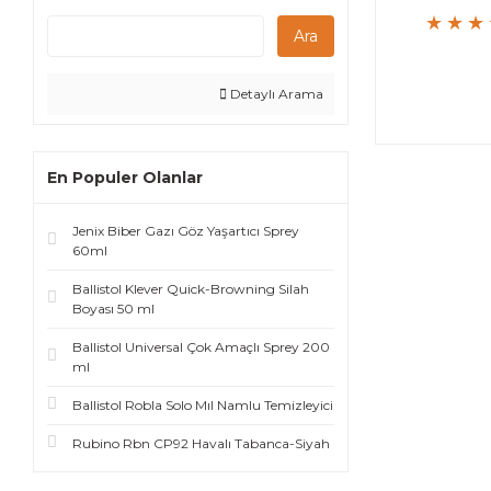
Ara
Detaylı Arama
En Populer Olanlar
Jenix Biber Gazı Göz Yaşartıcı Sprey
60ml
Ballistol Klever Quick-Browning Silah
Boyası 50 ml
Ballistol Universal Çok Amaçlı Sprey 200
ml
Ballistol Robla Solo Mıl Namlu Temizleyici
Rubino Rbn CP92 Havalı Tabanca-Siyah