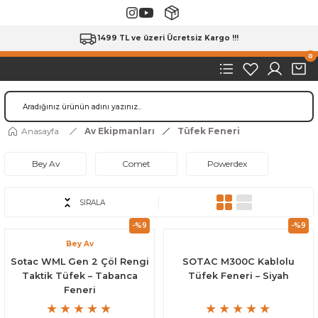
1499 TL ve üzeri Ücretsiz Kargo !!!
0
Anasayfa
Av Ekipmanları
Tüfek Feneri
Bey Av
Comet
Powerdex
SIRALA
-%9
-%9
Bey Av
Sotac WML Gen 2 Çöl Rengi
SOTAC M300C Kablolu
Taktik Tüfek – Tabanca
Tüfek Feneri – Siyah
Feneri