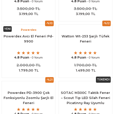
4.8 Puan
4.8 Puan
- 0 Yorum
- 0 Yorum
3.500,00 TL
3.500,00 TL
3.199,00 TL
3.199,00 TL
-%10
-%12
YENİ
Powerdex
Powerdex Avcı El Feneri Pd-
Watton Wt-253 Şarjlı Tüfek
9900
Feneri
4.8 Puan
4.8 Puan
- 0 Yorum
- 0 Yorum
2.000,00 TL
1.700,00 TL
1.799,00 TL
1.499,00 TL
TÜKENDİ
-%21
Powerdex PD-3900 Çok
SOTAC M300C Taktik Fener
Fonksiyonlu Zoomlu Şarjlı El
– Scout Tip LED Silah Feneri
Feneri
Picatinny Ray Uyumlu
4.8 Puan
4.8 Puan