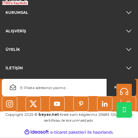
KURUMSAL
ALIŞVERİŞ
ÜYELİK
İLETİŞİM
KAYDOL
Copyright 2025 ©
beyav.net
Kredi kartı bilgileriniz 256Bit SSL güvenlik
sertifikası ile korunmaktadır.
ideasoft
ile
e-
hazırlandı.
ticaret