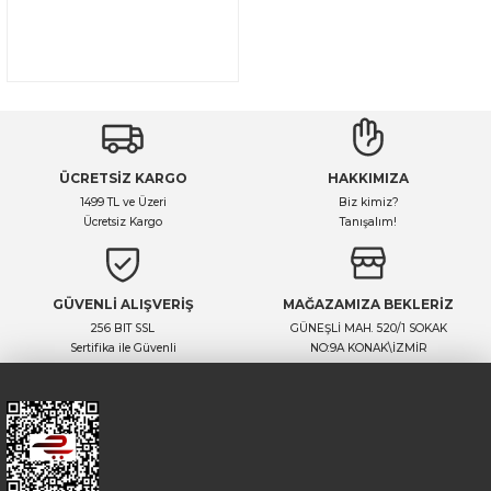
ÜCRETSİZ KARGO
HAKKIMIZA
1499 TL ve Üzeri
Biz kimiz?
Ücretsiz Kargo
Tanışalım!
GÜVENLİ ALIŞVERİŞ
MAĞAZAMIZA BEKLERİZ
256 BIT SSL
GÜNEŞLİ MAH. 520/1 SOKAK
Sertifika ile Güvenli
NO:9A KONAK\İZMİR