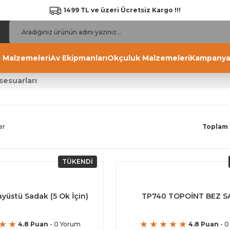
1499 TL ve üzeri Ücretsiz Kargo !!!
 Malzemeleri
Av Ekipmanları
Okçuluk Malzemeleri
Kampanya
esuarları
er
Toplam 
TÜKENDİ
yüstü Sadak (5 Ok İçin)
TP740 TOPOİNT BEZ S
4.8 Puan
- 0 Yorum
4.8 Puan
- 0