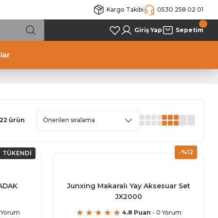
Kargo Takibi
0530 258 02 01
Giriş Yap
Sepetim
lar
22 ürün
-%12
TÜKENDİ
ADAK
Junxing Makaralı Yay Aksesuar Set
JX2000
 Yorum
4.8 Puan
- 0 Yorum