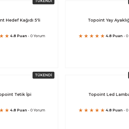
TÜKENDİ
nt Hedef Kağıdı 5'li
Topoint Yay Ayaklığ
4.8 Puan
- 0 Yorum
4.8 Puan
- 0
TÜKENDİ
opoint Tetik İpi
Topoint Led Lamb
4.8 Puan
- 0 Yorum
4.8 Puan
- 0