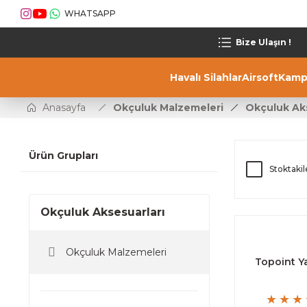
WHATSAPP
Bize Ulaşın !
Havalı Silahlar
Airsoft
Kamp
Anasayfa
Okçuluk Malzemeleri
Okçuluk Aks
Ürün Grupları
Stoktakil
Okçuluk Aksesuarları
Okçuluk Malzemeleri
Topoint Ya