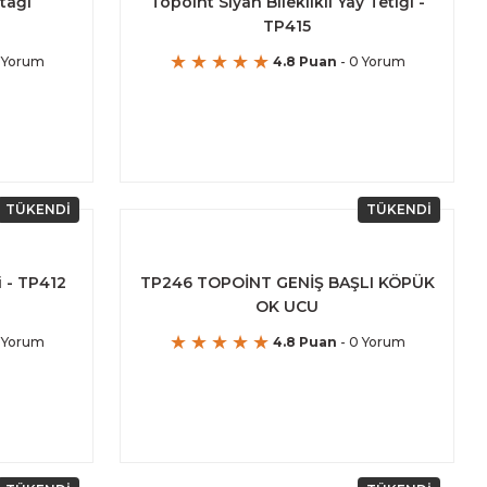
tağı
Topoınt Siyah Bileklikli Yay Tetiği -
TP415
 Yorum
4.8 Puan
- 0 Yorum
TÜKENDİ
TÜKENDİ
i - TP412
TP246 TOPOİNT GENİŞ BAŞLI KÖPÜK
OK UCU
 Yorum
4.8 Puan
- 0 Yorum