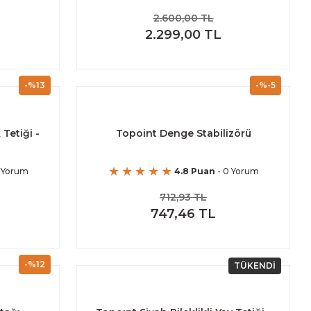
2.600,00 TL
2.299,00 TL
-%13
-%-5
 Tetiği -
Topoint Denge Stabilizörü
 Yorum
4.8 Puan
- 0 Yorum
712,93 TL
747,46 TL
-%12
TÜKENDİ