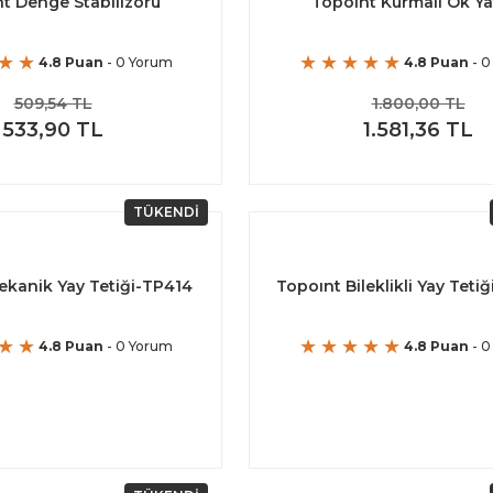
t Denge Stabilizörü
Topoint Kurmalı Ok Ya
4.8 Puan
- 0 Yorum
4.8 Puan
- 0
509,54 TL
1.800,00 TL
533,90 TL
1.581,36 TL
TÜKENDİ
ekanik Yay Tetiği-TP414
Topoınt Bileklikli Yay Tetiğ
4.8 Puan
- 0 Yorum
4.8 Puan
- 0