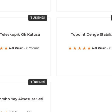
TÜKENDİ
Teleskopik Ok Kutusu
Topoint Denge Stabili
4.8 Puan
- 0 Yorum
4.8 Puan
- 0
TÜKENDİ
ombo Yay Aksesuar Seti