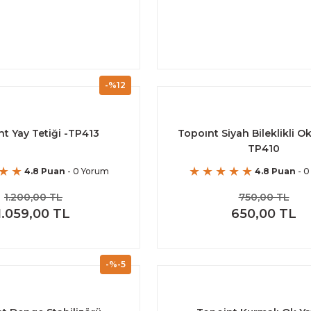
-%12
t Yay Tetiği -TP413
Topoınt Siyah Bileklikli Ok
TP410
4.8 Puan
- 0 Yorum
4.8 Puan
- 0
1.200,00 TL
750,00 TL
1.059,00 TL
650,00 TL
-%-5