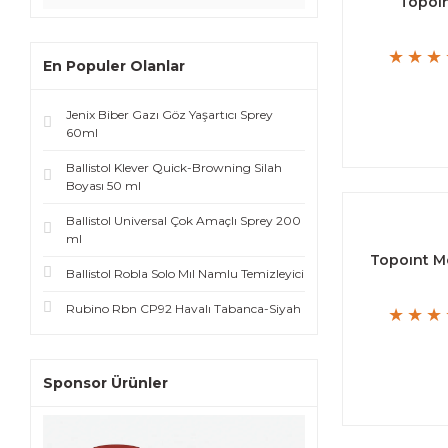
Topoin
En Populer Olanlar
Jenix Biber Gazı Göz Yaşartıcı Sprey
60ml
Ballistol Klever Quick-Browning Silah
Boyası 50 ml
Ballistol Universal Çok Amaçlı Sprey 200
ml
Topoınt M
Ballistol Robla Solo Mıl Namlu Temizleyici
Rubino Rbn CP92 Havalı Tabanca-Siyah
Sponsor Ürünler