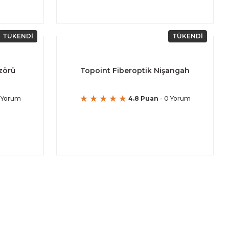
TÜKENDİ
TÜKENDİ
zörü
Topoint Fiberoptik Nişangah
 Yorum
4.8 Puan
- 0 Yorum