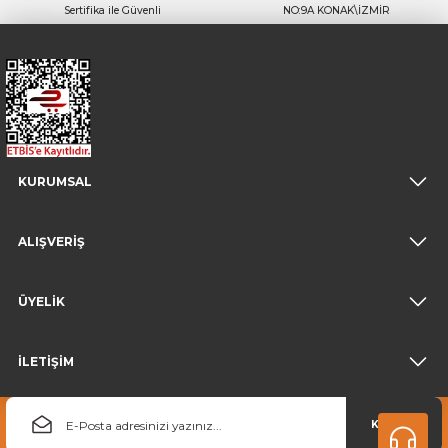
Sertifika ile Güvenli
NO:9A KONAK\İZMİR
KURUMSAL
ALIŞVERİŞ
ÜYELİK
İLETİŞİM
KAYDOL