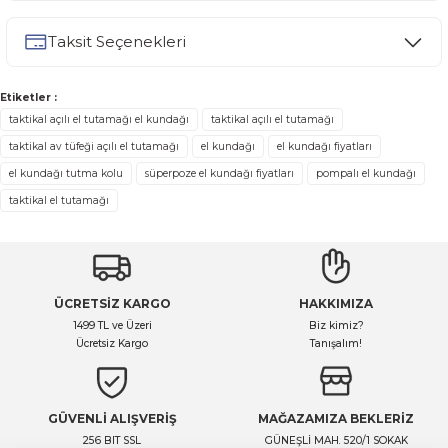
Taksit Seçenekleri
Yorum Yaz
Ürün hakkında henüz soru sorulmamış.
Etiketler :
Soru Sor
taktikal açılı el tutamağı el kundağı
taktikal açılı el tutamağı
taktikal av tüfeği açılı el tutamağı
el kundağı
el kundağı fiyatları
el kundağı tutma kolu
süperpoze el kundağı fiyatları
pompalı el kundağı
taktikal el tutamağı
ÜCRETSİZ KARGO
HAKKIMIZA
1499 TL ve Üzeri
Biz kimiz?
Ücretsiz Kargo
Tanışalım!
GÜVENLİ ALIŞVERİŞ
MAĞAZAMIZA BEKLERİZ
256 BIT SSL
GÜNEŞLİ MAH. 520/1 SOKAK