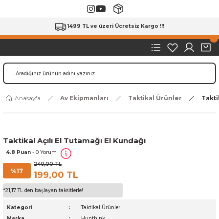
1499 TL ve üzeri Ücretsiz Kargo !!!
Anasayfa
Av Ekipmanları
Taktikal Ürünler
Takti
Taktikal Açılı El Tutamağı El Kundağı
4.8 Puan
- 0 Yorum
240,00 TL
%17
199,00 TL
*21,17 TL den başlayan taksitlerle!
Kategori
Taktikal Ürünler
Marka
Hunthınk