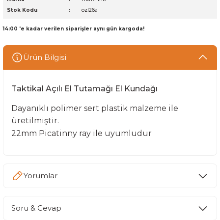
Stok Kodu
ozl26a
14:00 'e kadar verilen siparişler aynı gün kargoda!
Ürün Bilgisi
Taktikal Açılı El Tutamağı El Kundağı
Dayanıklı polimer sert plastik malzeme ile
üretilmiştir.
22mm Picatinny ray ile uyumludur
Yorumlar
Soru & Cevap
Bu ürüne ilk yorumu siz yapın!