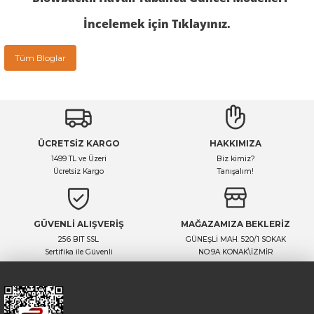
İncelemek için Tıklayınız.
Tüm Bloglar
ÜCRETSİZ KARGO
HAKKIMIZA
1499 TL ve Üzeri
Biz kimiz?
Ücretsiz Kargo
Tanışalım!
GÜVENLİ ALIŞVERİŞ
MAĞAZAMIZA BEKLERİZ
256 BIT SSL
GÜNEŞLİ MAH. 520/1 SOKAK
Sertifika ile Güvenli
NO:9A KONAK\İZMİR