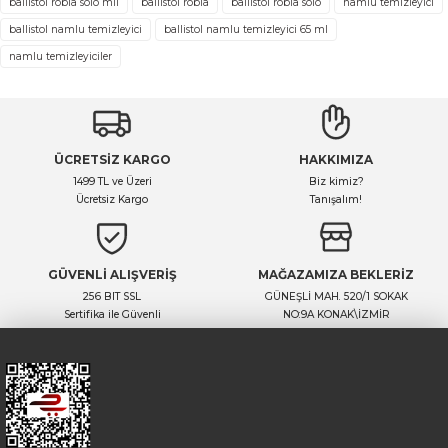
Soru Sor
ballistol robla solo mil
ballıstol robla
ballıstol robla solo
namlu temizleyici
ballistol namlu temizleyici
ballistol namlu temizleyici 65 ml
namlu temizleyiciler
ÜCRETSİZ KARGO
HAKKIMIZA
1499 TL ve Üzeri
Biz kimiz?
Ücretsiz Kargo
Tanışalım!
GÜVENLİ ALIŞVERİŞ
MAĞAZAMIZA BEKLERİZ
256 BIT SSL
GÜNEŞLİ MAH. 520/1 SOKAK
Sertifika ile Güvenli
NO:9A KONAK\İZMİR