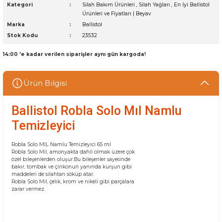
Kategori
Silah Bakım Ürünleri
,
Silah Yağları
,
En İyi Ballistol
Ürünleri ve Fiyatları | Beyav
Marka
Ballistol
Stok Kodu
23532
14:00 'e kadar verilen siparişler aynı gün kargoda!
Ürün Bilgisi
Ballistol Robla Solo Mıl Namlu
Temizleyici
Robla Solo MIL Namlu Temizleyici 65 ml
Robla Solo Mil, amonyakta dahil olmak üzere çok
özel bileşenlerden oluşur.Bu bileşenler sayesinde
bakır, tombak ve çinkonun yanında kurşun gibi
maddeleri de silahtan söküp atar.
Robla Solo Mil, çelik, krom ve nikeli gibi parçalara
zarar vermez.