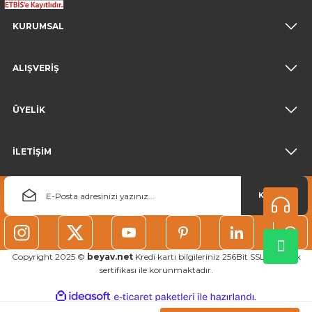
KURUMSAL
ALIŞVERİŞ
ÜYELİK
İLETİŞİM
KAYDOL
Copyright 2025 ©
beyav.net
Kredi kartı bilgileriniz 256Bit SSL güvenlik
sertifikası ile korunmaktadır.
ideasoft
ile
e-
hazırlandı.
ticaret