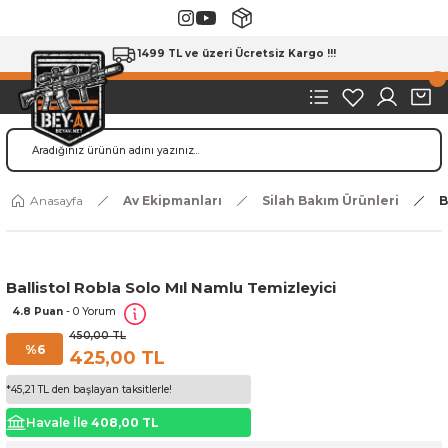
1499 TL ve üzeri Ücretsiz Kargo !!!
Anasayfa
Av Ekipmanları
Silah Bakım Ürünleri
B
Ballistol Robla Solo Mıl Namlu Temizleyici
4.8 Puan
- 0 Yorum
450,00 TL
%6
425,00 TL
*45,21 TL den başlayan taksitlerle!
Havale İle
408,00 TL