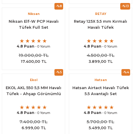
-%8
-%13
Niksan
RETAY
Niksan Elf-W PCP Havalı
Retay 125X 5.5 mm Kırmalı
Tüfek Full Set
Havalı Tüfek
4.8 Puan
4.8 Puan
- 0 Yorum
- 0 Yorum
19.000,00 TL
4.500,00 TL
17.400,00 TL
3.899,00 TL
-%5
-%4
Ekol
Hatsan
EKOL AKL 550 5,5 MM Havalı
Hatsan Airtact Havalı Tüfek
Tüfek - Ahşap Görünümlü
5.5 Avantajlı Set
4.8 Puan
4.8 Puan
- 0 Yorum
- 0 Yorum
7.400,00 TL
5.700,00 TL
6.999,00 TL
5.499,00 TL