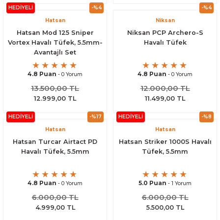
HEDİYELİ
-%4
-%4
Hatsan
Niksan
Hatsan Mod 125 Sniper
Niksan PCP Archero-S
Vortex Havalı Tüfek, 5.5mm-
Havalı Tüfek
Avantajlı Set
4.8 Puan
4.8 Puan
- 0 Yorum
- 0 Yorum
13.500,00 TL
12.000,00 TL
12.999,00 TL
11.499,00 TL
HEDİYELİ
-%17
HEDİYELİ
-%8
Hatsan
Hatsan
Hatsan Turcar Airtact PD
Hatsan Striker 1000S Havalı
Havalı Tüfek, 5.5mm
Tüfek, 5.5mm
4.8 Puan
5.0 Puan
- 0 Yorum
- 1 Yorum
6.000,00 TL
6.000,00 TL
4.999,00 TL
5.500,00 TL