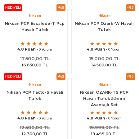
HEDİYELİ
-%5
-%3
Niksan
Niksan
Niksan PCP Escalede-T Pcp
Niksan PCP Ozark-W Havalı
Havalı Tüfek
Tüfek
4.8 Puan
4.8 Puan
- 0 Yorum
- 0 Yorum
17.500,00 TL
15.000,00 TL
16.650,00 TL
14.500,00 TL
HEDİYELİ
-%2
-%3
Niksan
Niksan
Niksan PCP Tacto-S Havalı
Niksan OZARK-TS PCP
Tüfek
Havalı Tüfek 5.5mm
Avantajlı Set
4.8 Puan
4.8 Puan
- 0 Yorum
- 0 Yorum
12.500,00 TL
19.999,00 TL
12.300,00 TL
19.499,00 TL