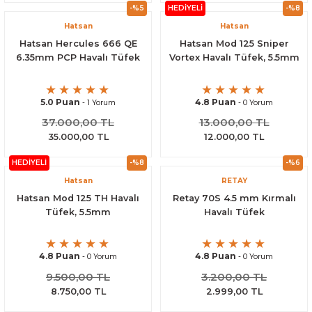
-%5
HEDİYELİ
-%8
Hatsan
Hatsan
Hatsan Hercules 666 QE
Hatsan Mod 125 Sniper
6.35mm PCP Havalı Tüfek
Vortex Havalı Tüfek, 5.5mm
5.0 Puan
4.8 Puan
- 1 Yorum
- 0 Yorum
37.000,00 TL
13.000,00 TL
35.000,00 TL
12.000,00 TL
HEDİYELİ
-%8
-%6
Hatsan
RETAY
Hatsan Mod 125 TH Havalı
Retay 70S 4.5 mm Kırmalı
Tüfek, 5.5mm
Havalı Tüfek
4.8 Puan
4.8 Puan
- 0 Yorum
- 0 Yorum
9.500,00 TL
3.200,00 TL
8.750,00 TL
2.999,00 TL