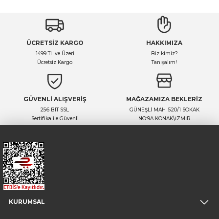
ÜCRETSİZ KARGO
HAKKIMIZA
1499 TL ve Üzeri
Biz kimiz?
Ücretsiz Kargo
Tanışalım!
GÜVENLİ ALIŞVERİŞ
MAĞAZAMIZA BEKLERİZ
256 BIT SSL
GÜNEŞLİ MAH. 520/1 SOKAK
Sertifika ile Güvenli
NO:9A KONAK\İZMİR
KURUMSAL