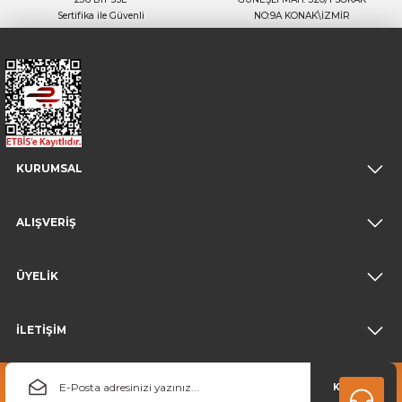
Sertifika ile Güvenli
NO:9A KONAK\İZMİR
KURUMSAL
ALIŞVERİŞ
ÜYELİK
İLETİŞİM
KAYDOL