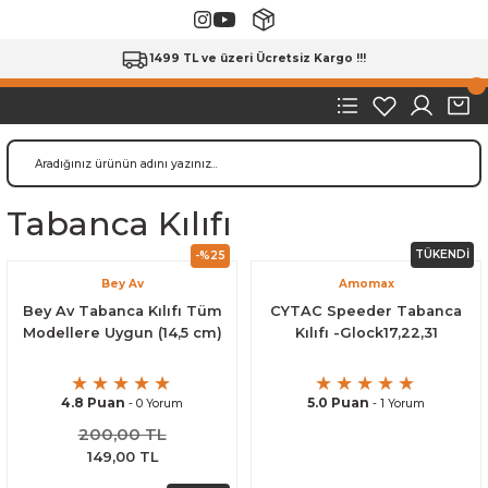
1499 TL ve üzeri Ücretsiz Kargo !!!
Tabanca Kılıfı
TÜKENDİ
-%25
Bey Av
Amomax
Bey Av Tabanca Kılıfı Tüm
CYTAC Speeder Tabanca
Modellere Uygun (14,5 cm)
Kılıfı -Glock17,22,31
4.8 Puan
5.0 Puan
- 0 Yorum
- 1 Yorum
200,00 TL
149,00 TL