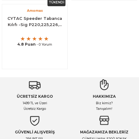
TÜKENDİ
Amomax
CYTAC Speeder Tabanca
Kılıfı -Sig P220,225,226,...
4.8 Puan
- 0 Yorum
ÜCRETSİZ KARGO
HAKKIMIZA
1499 TL ve Üzeri
Biz kimiz?
Ücretsiz Kargo
Tanışalım!
GÜVENLİ ALIŞVERİŞ
MAĞAZAMIZA BEKLERİZ
256 BIT SSL
GÜNEŞLİ MAH. 520/1 SOKAK