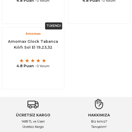
4.8 Puan
4.8 Puan
- 0 Yorum
- 0 Yorum
TÜKENDİ
Amomax
Amomax Glock Tabanca
Kılıfı Sol El 19,23,32
4.8 Puan
- 0 Yorum
ÜCRETSİZ KARGO
HAKKIMIZA
1499 TL ve Üzeri
Biz kimiz?
Ücretsiz Kargo
Tanışalım!