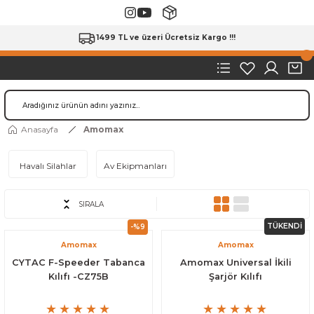
1499 TL ve üzeri Ücretsiz Kargo !!!
Anasayfa
Amomax
Havalı Silahlar
Av Ekipmanları
SIRALA
TÜKENDİ
-%9
Amomax
Amomax
CYTAC F-Speeder Tabanca
Amomax Universal İkili
Kılıfı -CZ75B
Şarjör Kılıfı