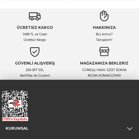
ÜCRETSİZ KARGO
HAKKIMIZA
1499 TL ve Üzeri
Biz kimiz?
Ücretsiz Kargo
Tanışalım!
GÜVENLİ ALIŞVERİŞ
MAĞAZAMIZA BEKLERİZ
256 BIT SSL
GÜNEŞLİ MAH. 520/1 SOKAK
Sertifika ile Güvenli
NO:9A KONAK\İZMİR
KURUMSAL