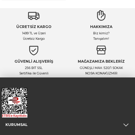
ÜCRETSİZ KARGO
HAKKIMIZA
1499 TL ve Üzeri
Biz kimiz?
Ücretsiz Kargo
Tanışalım!
GÜVENLİ ALIŞVERİŞ
MAĞAZAMIZA BEKLERİZ
256 BIT SSL
GÜNEŞLİ MAH. 520/1 SOKAK
Sertifika ile Güvenli
NO:9A KONAK\İZMİR
KURUMSAL