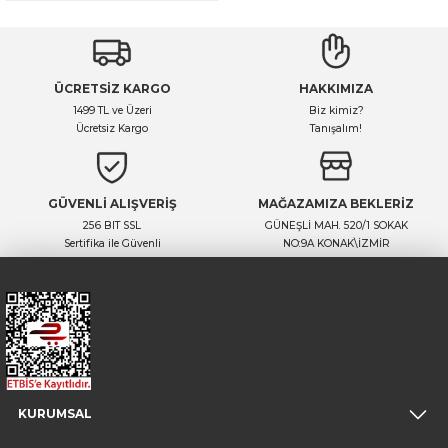
ÜCRETSİZ KARGO
HAKKIMIZA
1499 TL ve Üzeri
Biz kimiz?
Ücretsiz Kargo
Tanışalım!
GÜVENLİ ALIŞVERİŞ
MAĞAZAMIZA BEKLERİZ
256 BIT SSL
GÜNEŞLİ MAH. 520/1 SOKAK
Sertifika ile Güvenli
NO:9A KONAK\İZMİR
KURUMSAL