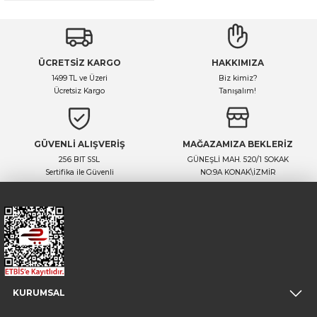
ÜCRETSİZ KARGO
HAKKIMIZA
1499 TL ve Üzeri
Biz kimiz?
Ücretsiz Kargo
Tanışalım!
GÜVENLİ ALIŞVERİŞ
MAĞAZAMIZA BEKLERİZ
256 BIT SSL
GÜNEŞLİ MAH. 520/1 SOKAK
Sertifika ile Güvenli
NO:9A KONAK\İZMİR
KURUMSAL