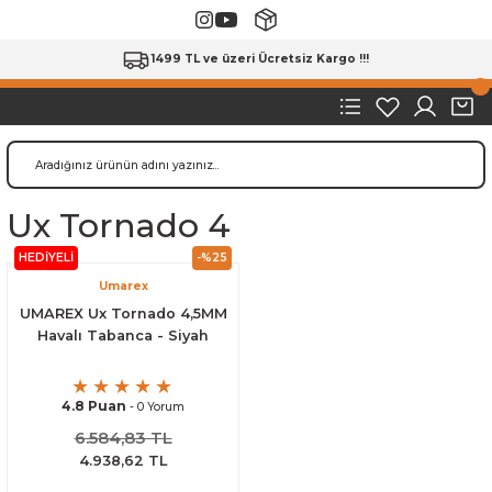
1499 TL ve üzeri Ücretsiz Kargo !!!
Ux Tornado 4
HEDİYELİ
-%25
Umarex
UMAREX Ux Tornado 4,5MM
Havalı Tabanca - Siyah
4.8 Puan
- 0 Yorum
6.584,83 TL
4.938,62 TL