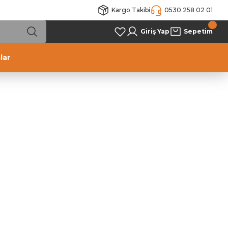
Kargo Takibi
0530 258 02 01
Giriş Yap
Sepetim
lar