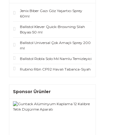
Jenix Biber Gazı Göz Yaşartıcı Sprey
60ml
Ballistol Klever Quick-Browning Silah
Boyası 50 ml
Ballistol Universal Çok Amaçlı Sprey 200
ml
Ballistol Robla Solo Mıl Namlu Temizleyici
Rubino Rbn CP92 Havalı Tabanca-Siyah
Sponsor Ürünler