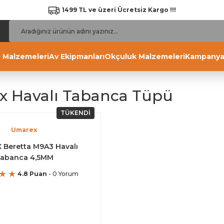
1499 TL ve üzeri Ücretsiz Kargo !!!
 Malzemeleri
Av Ekipmanları
Okçuluk Malzemeleri
Kampanya
 Havalı Tabanca Tüpü
TÜKENDİ
Umarex
Beretta M9A3 Havalı
abanca 4,5MM
4.8 Puan
- 0 Yorum