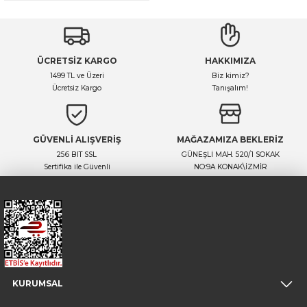
ÜCRETSİZ KARGO
HAKKIMIZA
1499 TL ve Üzeri
Biz kimiz?
Ücretsiz Kargo
Tanışalım!
GÜVENLİ ALIŞVERİŞ
MAĞAZAMIZA BEKLERİZ
256 BIT SSL
GÜNEŞLİ MAH. 520/1 SOKAK
Sertifika ile Güvenli
NO:9A KONAK\İZMİR
KURUMSAL