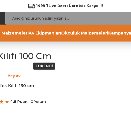
1499 TL ve üzeri Ücretsiz Kargo !!!
 Malzemeleri
Av Ekipmanları
Okçuluk Malzemeleri
Kampanya
ılıfı 100 Cm
TÜKENDİ
Bey Av
fek Kılıfı 130 cm
4.8 Puan
- 0 Yorum