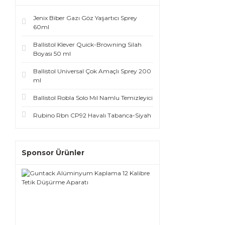
Jenix Biber Gazı Göz Yaşartıcı Sprey
60ml
Ballistol Klever Quick-Browning Silah
Boyası 50 ml
Ballistol Universal Çok Amaçlı Sprey 200
ml
Ballistol Robla Solo Mıl Namlu Temizleyici
Rubino Rbn CP92 Havalı Tabanca-Siyah
Sponsor Ürünler