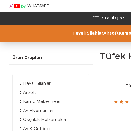
WHATSAPP
Bize Ulaşın !
Havalı Silahlar
Airsoft
Kamp
Tüfek K
Ürün Grupları
Havalı Silahlar
Tü
Airsoft
Kamp Malzemeleri
Av Ekipmanları
Okçuluk Malzemeleri
Av & Outdoor