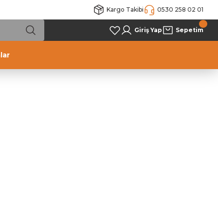
Kargo Takibi
0530 258 02 01
Giriş Yap
Sepetim
lar