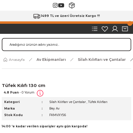
1499 TL ve üzeri Ücretsiz Kargo !!!
Anasayfa
Av Ekipmanları
Silah Kılıfları ve Çantalar
Tüfek Kılıfı 130 cm
4.8 Puan
- 0 Yorum
Kategori
Silah Kılıfları ve Çantalar
,
Tüfek Kılıfları
Marka
Bey Av
Stok Kodu
FKMVXY56
14:00 'e kadar verilen siparişler aynı gün kargoda!