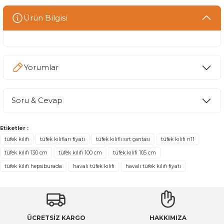
Ürün Bilgisi
Yorumlar
Soru & Cevap
Bu ürüne ilk yorumu siz yapın!
Etiketler :
Yorum Yaz
tüfek kılıfı
tüfek kılıfları fiyatı
tüfek kılıflı sırt çantası
tüfek kılıfı n11
Ürün hakkında henüz soru sorulmamış.
tüfek kılıfı 130 cm
tüfek kılıfı 100 cm
tüfek kılıfı 105 cm
tüfek kılıfı hepsiburada
havalı tüfek kılıfı
havalı tüfek kılıfı fiyatı
Soru Sor
ÜCRETSİZ KARGO
HAKKIMIZA