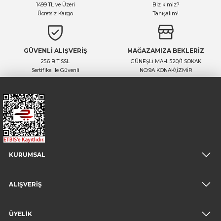
1499 TL ve Üzeri
Biz kimiz?
Ücretsiz Kargo
Tanışalım!
GÜVENLİ ALIŞVERİŞ
MAĞAZAMIZA BEKLERİZ
256 BIT SSL
GÜNEŞLİ MAH. 520/1 SOKAK
Sertifika ile Güvenli
NO:9A KONAK\İZMİR
KURUMSAL
ALIŞVERİŞ
ÜYELİK