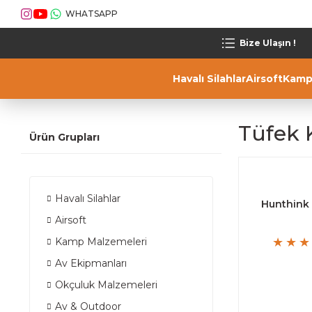
WHATSAPP
Bize Ulaşın !
Havalı Silahlar
Airsoft
Kamp
Tüfek K
Ürün Grupları
Havalı Silahlar
Hunthink 
Airsoft
Kamp Malzemeleri
Av Ekipmanları
Okçuluk Malzemeleri
Av & Outdoor