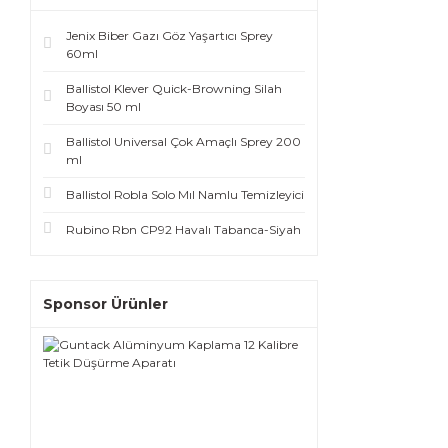
Jenix Biber Gazı Göz Yaşartıcı Sprey
60ml
Ballistol Klever Quick-Browning Silah
Boyası 50 ml
Ballistol Universal Çok Amaçlı Sprey 200
ml
Ballistol Robla Solo Mıl Namlu Temizleyici
Rubino Rbn CP92 Havalı Tabanca-Siyah
Sponsor Ürünler