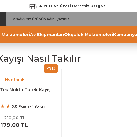
1499 TL ve üzeri Ücretsiz Kargo !!!
 Malzemeleri
Av Ekipmanları
Okçuluk Malzemeleri
Kampanya
ayışı Nasıl Takılır
-%15
Hunthınk
Tek Nokta Tüfek Kayışı
5.0 Puan
- 1 Yorum
210,00 TL
179,00 TL