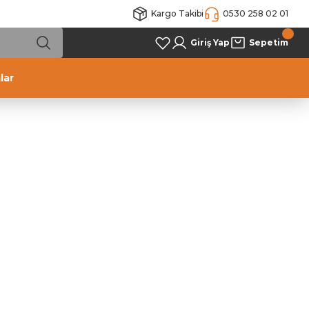
Kargo Takibi
0530 258 02 01
Giriş Yap
Sepetim
lar