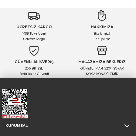
ÜCRETSİZ KARGO
HAKKIMIZA
1499 TL ve Üzeri
Biz kimiz?
Ücretsiz Kargo
Tanışalım!
GÜVENLİ ALIŞVERİŞ
MAĞAZAMIZA BEKLERİZ
256 BIT SSL
GÜNEŞLİ MAH. 520/1 SOKAK
Sertifika ile Güvenli
NO:9A KONAK\İZMİR
KURUMSAL