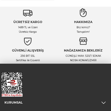
ÜCRETSİZ KARGO
HAKKIMIZA
1499 TL ve Üzeri
Biz kimiz?
Ücretsiz Kargo
Tanışalım!
GÜVENLİ ALIŞVERİŞ
MAĞAZAMIZA BEKLERİZ
256 BIT SSL
GÜNEŞLİ MAH. 520/1 SOKAK
Sertifika ile Güvenli
NO:9A KONAK\İZMİR
KURUMSAL