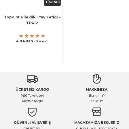
TÜKENDİ
Topoınt Bileklikli Yay Tetiği -
TP412
4.8 Puan
- 0 Yorum
ÜCRETSİZ KARGO
HAKKIMIZA
1499 TL ve Üzeri
Biz kimiz?
Ücretsiz Kargo
Tanışalım!
GÜVENLİ ALIŞVERİŞ
MAĞAZAMIZA BEKLERİZ
256 BIT SSL
GÜNEŞLİ MAH. 520/1 SOKAK