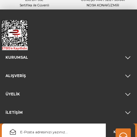
Sertifika ile Güvenli
NO:9A KONAK\İZMİR
KURUMSAL
ALIŞVERİŞ
ÜYELİK
İLETİŞİM
KAYDOL