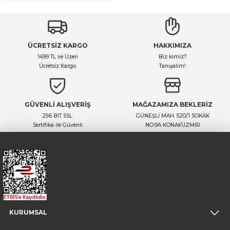
ÜCRETSİZ KARGO
HAKKIMIZA
1499 TL ve Üzeri
Biz kimiz?
Ücretsiz Kargo
Tanışalım!
GÜVENLİ ALIŞVERİŞ
MAĞAZAMIZA BEKLERİZ
256 BIT SSL
GÜNEŞLİ MAH. 520/1 SOKAK
Sertifika ile Güvenli
NO:9A KONAK\İZMİR
KURUMSAL