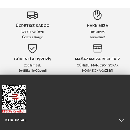
ÜCRETSİZ KARGO
HAKKIMIZA
1499 TL ve Üzeri
Biz kimiz?
Ücretsiz Kargo
Tanışalım!
GÜVENLİ ALIŞVERİŞ
MAĞAZAMIZA BEKLERİZ
256 BIT SSL
GÜNEŞLİ MAH. 520/1 SOKAK
Sertifika ile Güvenli
NO:9A KONAK\İZMİR
KURUMSAL