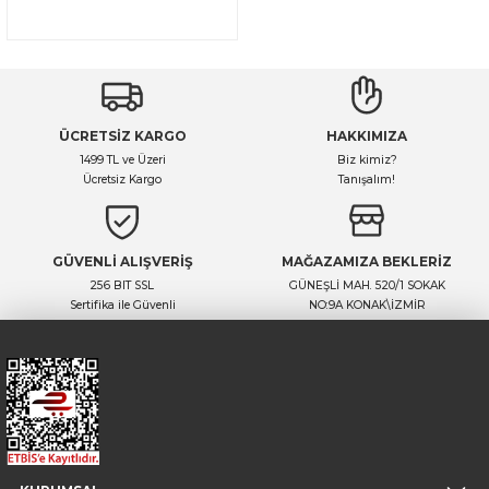
ÜCRETSİZ KARGO
HAKKIMIZA
1499 TL ve Üzeri
Biz kimiz?
Ücretsiz Kargo
Tanışalım!
GÜVENLİ ALIŞVERİŞ
MAĞAZAMIZA BEKLERİZ
256 BIT SSL
GÜNEŞLİ MAH. 520/1 SOKAK
Sertifika ile Güvenli
NO:9A KONAK\İZMİR