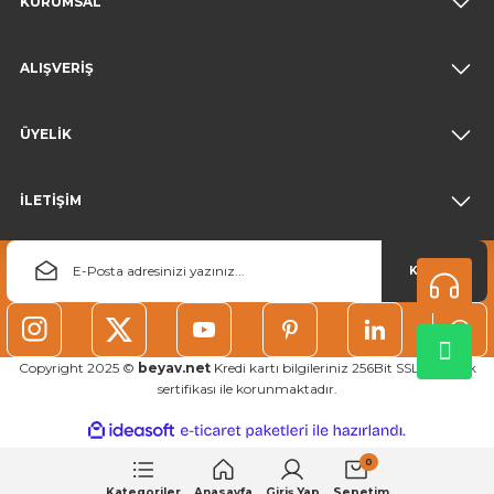
KURUMSAL
ALIŞVERİŞ
ÜYELİK
İLETİŞİM
KAYDOL
Copyright 2025 ©
beyav.net
Kredi kartı bilgileriniz 256Bit SSL güvenlik
sertifikası ile korunmaktadır.
ideasoft
ile
e-
hazırlandı.
ticaret
0
paketleri
Kategoriler
Anasayfa
Giriş Yap
Sepetim