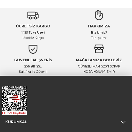
ÜCRETSİZ KARGO
HAKKIMIZA
1499 TL ve Üzeri
Biz kimiz?
Ücretsiz Kargo
Tanışalım!
GÜVENLİ ALIŞVERİŞ
MAĞAZAMIZA BEKLERİZ
256 BIT SSL
GÜNEŞLİ MAH. 520/1 SOKAK
Sertifika ile Güvenli
NO:9A KONAK\İZMİR
KURUMSAL