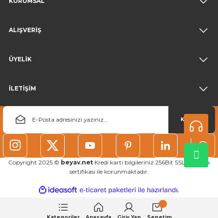
KURUMSAL
ALIŞVERİŞ
ÜYELİK
İLETİŞİM
KAYDOL
Copyright 2025 ©
beyav.net
Kredi kartı bilgileriniz 256Bit SSL güvenlik
sertifikası ile korunmaktadır.
ideasoft
ile
e-
hazırlandı.
ticaret
paketleri
Kategoriler
Anasayfa
Giriş Yap
Sepetim