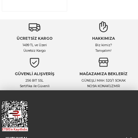
ÜCRETSİZ KARGO
HAKKIMIZA
1499 TL ve Üzeri
Biz kimiz?
Ücretsiz Kargo
Tanışalım!
GÜVENLİ ALIŞVERİŞ
MAĞAZAMIZA BEKLERİZ
256 BIT SSL
GÜNEŞLİ MAH. 520/1 SOKAK
Sertifika ile Güvenli
NO:9A KONAK\İZMİR