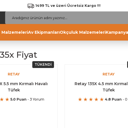
1499 TL ve üzeri Ücretsiz Kargo !!!
 Malzemeleri
Av Ekipmanları
Okçuluk Malzemeleri
Kampanya
35x Fiyat
TÜKENDİ
RETAY
RETAY
X 5.5 mm Kırmalı Havalı
Retay 135X 4.5 mm Kırmalı
Tüfek
Tüfek
5.0 Puan
- 3 Yorum
4.8 Puan
- 0