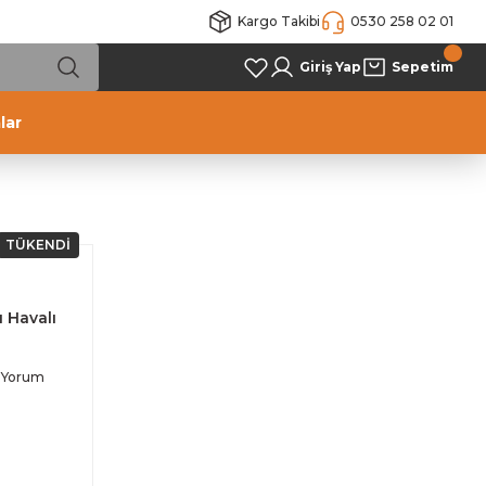
Kargo Takibi
0530 258 02 01
Giriş Yap
Sepetim
lar
TÜKENDİ
 Havalı
 Yorum