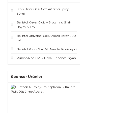
Jenix Biber Gazı Göz Yaşartıcı Sprey
60ml
Ballistol Klever Quick-Browning Silah
Boyası 50 ml
Ballistol Universal Çok Amaçlı Sprey 200
ml
Ballistol Robla Solo Mıl Namlu Temizleyici
Rubino Rbn CP92 Havalı Tabanca-Siyah
Sponsor Ürünler