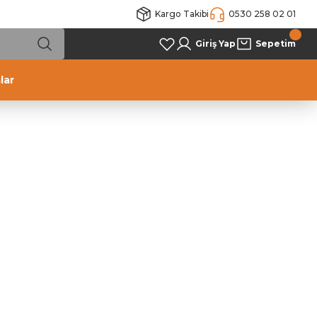
Kargo Takibi
0530 258 02 01
Giriş Yap
Sepetim
lar