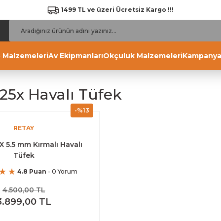
1499 TL ve üzeri Ücretsiz Kargo !!!
 Malzemeleri
Av Ekipmanları
Okçuluk Malzemeleri
Kampanya
125x Havalı Tüfek
-%13
RETAY
X 5.5 mm Kırmalı Havalı
Tüfek
4.8 Puan
- 0 Yorum
4.500,00 TL
3.899,00 TL