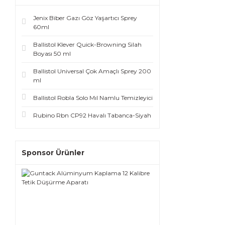
Jenix Biber Gazı Göz Yaşartıcı Sprey
60ml
Ballistol Klever Quick-Browning Silah
Boyası 50 ml
Ballistol Universal Çok Amaçlı Sprey 200
ml
Ballistol Robla Solo Mıl Namlu Temizleyici
Rubino Rbn CP92 Havalı Tabanca-Siyah
Sponsor Ürünler