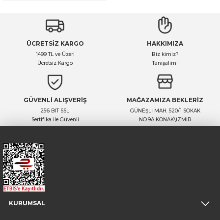
ÜCRETSİZ KARGO
HAKKIMIZA
1499 TL ve Üzeri
Biz kimiz?
Ücretsiz Kargo
Tanışalım!
GÜVENLİ ALIŞVERİŞ
MAĞAZAMIZA BEKLERİZ
256 BIT SSL
GÜNEŞLİ MAH. 520/1 SOKAK
Sertifika ile Güvenli
NO:9A KONAK\İZMİR
KURUMSAL