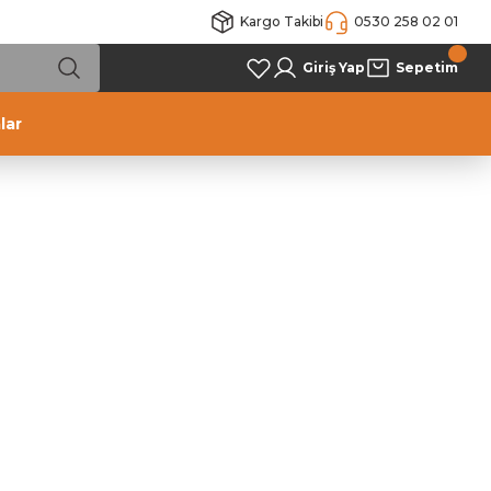
Kargo Takibi
0530 258 02 01
Giriş Yap
Sepetim
lar