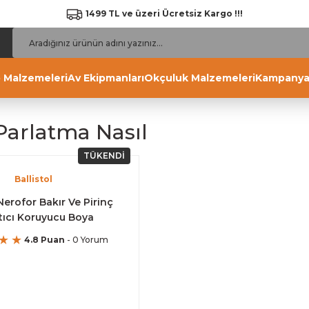
1499 TL ve üzeri Ücretsiz Kargo !!!
 Malzemeleri
Av Ekipmanları
Okçuluk Malzemeleri
Kampanya
 Parlatma Nasıl
TÜKENDİ
Ballistol
 Nerofor Bakır Ve Pirinç
tıcı Koruyucu Boya
4.8 Puan
- 0 Yorum