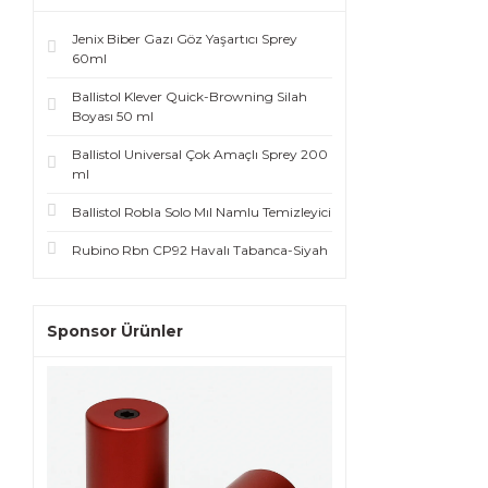
Jenix Biber Gazı Göz Yaşartıcı Sprey
60ml
Ballistol Klever Quick-Browning Silah
Boyası 50 ml
Ballistol Universal Çok Amaçlı Sprey 200
ml
Ballistol Robla Solo Mıl Namlu Temizleyici
Rubino Rbn CP92 Havalı Tabanca-Siyah
Sponsor Ürünler