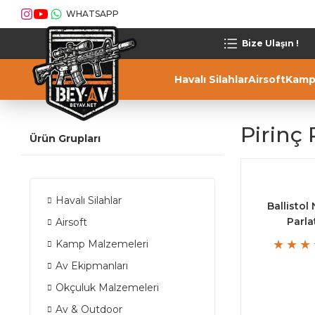
WHATSAPP
Bize Ulaşın !
Havalı Silahlar
Airsoft
Kamp
Pirinç
Ürün Grupları
Havalı Silahlar
Ballistol
Parla
Airsoft
Kamp Malzemeleri
Av Ekipmanları
Okçuluk Malzemeleri
Av & Outdoor