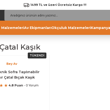
1499 TL ve üzeri Ücretsiz Kargo !!!
 Malzemeleri
Av Ekipmanları
Okçuluk Malzemeleri
Kampanya
Çatal Kaşık
TÜKENDİ
Bey Av
nik Sofra TaşıIınabilir
ır Çatal Bıçak Kaşık
4.8 Puan
- 0 Yorum