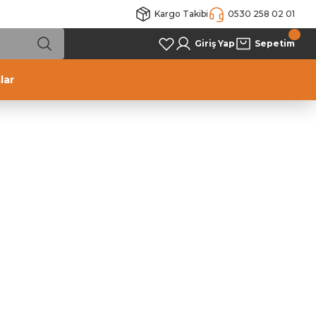
Kargo Takibi
0530 258 02 01
Giriş Yap
Sepetim
lar