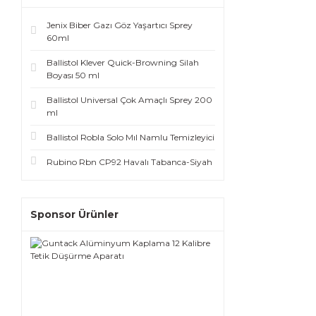
Jenix Biber Gazı Göz Yaşartıcı Sprey
60ml
Ballistol Klever Quick-Browning Silah
Boyası 50 ml
Ballistol Universal Çok Amaçlı Sprey 200
ml
Ballistol Robla Solo Mıl Namlu Temizleyici
Rubino Rbn CP92 Havalı Tabanca-Siyah
Sponsor Ürünler