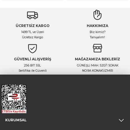
ÜCRETSİZ KARGO
HAKKIMIZA
1499 TL ve Üzeri
Biz kimiz?
Ücretsiz Kargo
Tanışalım!
GÜVENLİ ALIŞVERİŞ
MAĞAZAMIZA BEKLERİZ
256 BIT SSL
GÜNEŞLİ MAH. 520/1 SOKAK
Sertifika ile Güvenli
NO:9A KONAK\İZMİR
KURUMSAL