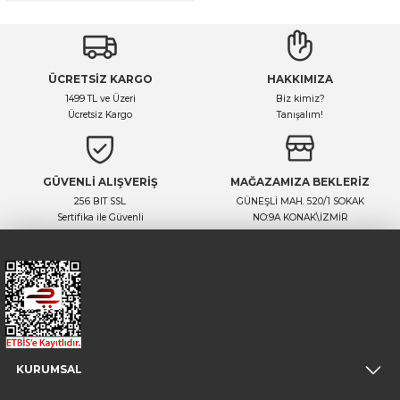
ÜCRETSİZ KARGO
HAKKIMIZA
1499 TL ve Üzeri
Biz kimiz?
Ücretsiz Kargo
Tanışalım!
GÜVENLİ ALIŞVERİŞ
MAĞAZAMIZA BEKLERİZ
256 BIT SSL
GÜNEŞLİ MAH. 520/1 SOKAK
Sertifika ile Güvenli
NO:9A KONAK\İZMİR
KURUMSAL