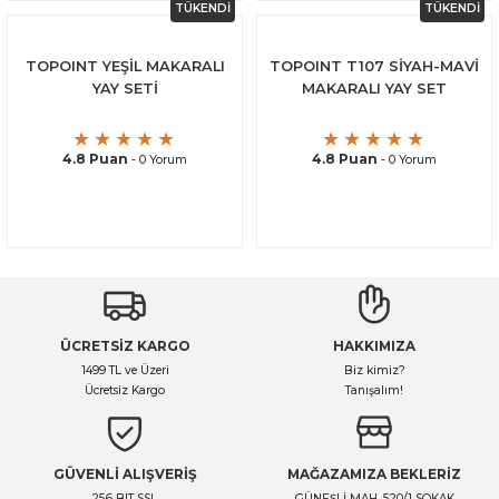
TÜKENDİ
TÜKENDİ
TOPOINT YEŞİL MAKARALI
TOPOINT T107 SİYAH-MAVİ
YAY SETİ
MAKARALI YAY SET
4.8 Puan
4.8 Puan
- 0 Yorum
- 0 Yorum
ÜCRETSİZ KARGO
HAKKIMIZA
1499 TL ve Üzeri
Biz kimiz?
Ücretsiz Kargo
Tanışalım!
GÜVENLİ ALIŞVERİŞ
MAĞAZAMIZA BEKLERİZ
256 BIT SSL
GÜNEŞLİ MAH. 520/1 SOKAK