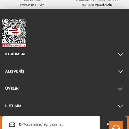
Sertifika ile Güvenli
NO:9A KONAK\İZMİR
KURUMSAL
ALIŞVERİŞ
ÜYELİK
İLETİŞİM
KAYDOL