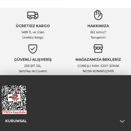
ÜCRETSİZ KARGO
HAKKIMIZA
1499 TL ve Üzeri
Biz kimiz?
Ücretsiz Kargo
Tanışalım!
GÜVENLİ ALIŞVERİŞ
MAĞAZAMIZA BEKLERİZ
256 BIT SSL
GÜNEŞLİ MAH. 520/1 SOKAK
Sertifika ile Güvenli
NO:9A KONAK\İZMİR
KURUMSAL