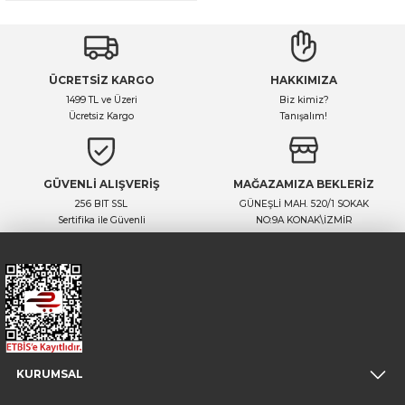
ÜCRETSİZ KARGO
HAKKIMIZA
1499 TL ve Üzeri
Biz kimiz?
Ücretsiz Kargo
Tanışalım!
GÜVENLİ ALIŞVERİŞ
MAĞAZAMIZA BEKLERİZ
256 BIT SSL
GÜNEŞLİ MAH. 520/1 SOKAK
Sertifika ile Güvenli
NO:9A KONAK\İZMİR
KURUMSAL