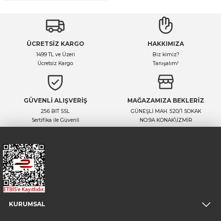
ÜCRETSİZ KARGO
HAKKIMIZA
1499 TL ve Üzeri
Biz kimiz?
Ücretsiz Kargo
Tanışalım!
GÜVENLİ ALIŞVERİŞ
MAĞAZAMIZA BEKLERİZ
256 BIT SSL
GÜNEŞLİ MAH. 520/1 SOKAK
Sertifika ile Güvenli
NO:9A KONAK\İZMİR
KURUMSAL