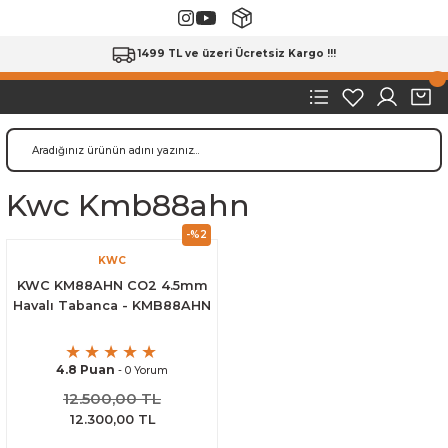
1499 TL ve üzeri Ücretsiz Kargo !!!
Kwc Kmb88ahn
-%2
KWC
KWC KM88AHN CO2 4.5mm
Havalı Tabanca - KMB88AHN
4.8 Puan
- 0 Yorum
12.500,00 TL
12.300,00 TL