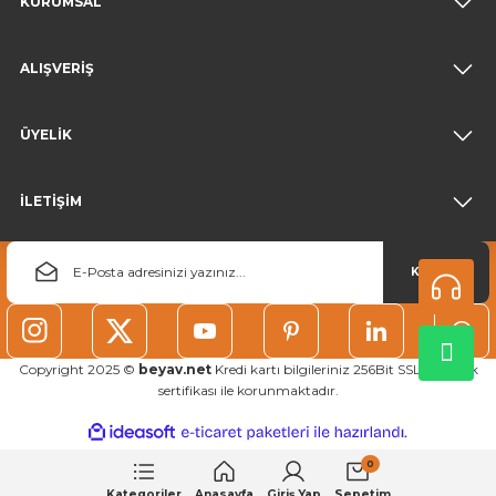
KURUMSAL
ALIŞVERİŞ
ÜYELİK
İLETİŞİM
KAYDOL
Copyright 2025 ©
beyav.net
Kredi kartı bilgileriniz 256Bit SSL güvenlik
sertifikası ile korunmaktadır.
ideasoft
ile
e-
hazırlandı.
ticaret
0
paketleri
Kategoriler
Anasayfa
Giriş Yap
Sepetim