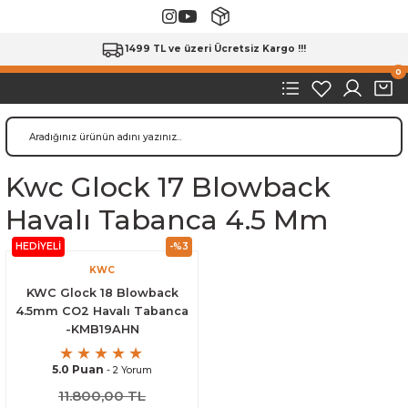
1499 TL ve üzeri Ücretsiz Kargo !!!
0
Kwc Glock 17 Blowback
Havalı Tabanca 4.5 Mm
HEDİYELİ
-%3
KWC
KWC Glock 18 Blowback
4.5mm CO2 Havalı Tabanca
-KMB19AHN
5.0 Puan
- 2 Yorum
11.800,00 TL