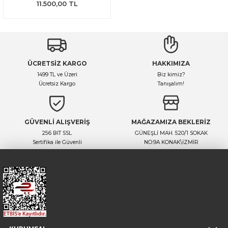
11.500,00 TL
ÜCRETSİZ KARGO
HAKKIMIZA
1499 TL ve Üzeri
Biz kimiz?
Ücretsiz Kargo
Tanışalım!
GÜVENLİ ALIŞVERİŞ
MAĞAZAMIZA BEKLERİZ
256 BIT SSL
GÜNEŞLİ MAH. 520/1 SOKAK
Sertifika ile Güvenli
NO:9A KONAK\İZMİR