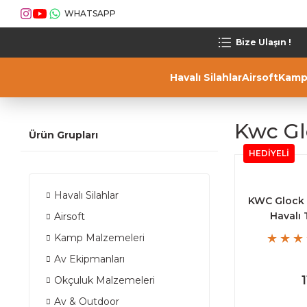
WHATSAPP
Bize Ulaşın !
Havalı Silahlar
Airsoft
Kamp
Kwc Gl
Ürün Grupları
HEDİYELİ
Havalı Silahlar
KWC Glock
Havalı
Airsoft
Kamp Malzemeleri
Av Ekipmanları
Okçuluk Malzemeleri
Av & Outdoor