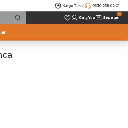
Kargo Takibi
0530 258 02 01
Giriş Yap
Sepetim
lar
nca