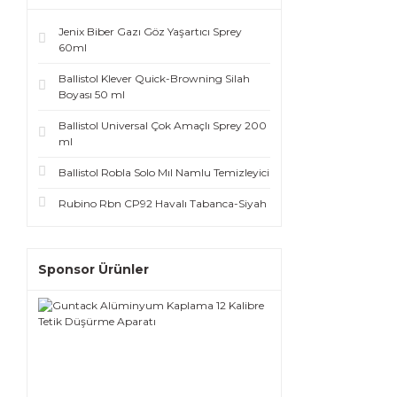
Jenix Biber Gazı Göz Yaşartıcı Sprey
60ml
Ballistol Klever Quick-Browning Silah
Boyası 50 ml
Ballistol Universal Çok Amaçlı Sprey 200
ml
Ballistol Robla Solo Mıl Namlu Temizleyici
Rubino Rbn CP92 Havalı Tabanca-Siyah
Sponsor Ürünler