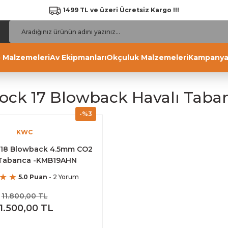
1499 TL ve üzeri Ücretsiz Kargo !!!
 Malzemeleri
Av Ekipmanları
Okçuluk Malzemeleri
Kampanya
ock 17 Blowback Havalı Taba
-%3
KWC
 18 Blowback 4.5mm CO2
 Tabanca -KMB19AHN
5.0 Puan
- 2 Yorum
11.800,00 TL
11.500,00 TL