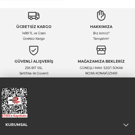
ÜCRETSİZ KARGO
HAKKIMIZA
1499 TL ve Üzeri
Biz kimiz?
Ücretsiz Kargo
Tanışalım!
GÜVENLİ ALIŞVERİŞ
MAĞAZAMIZA BEKLERİZ
256 BIT SSL
GÜNEŞLİ MAH. 520/1 SOKAK
Sertifika ile Güvenli
NO:9A KONAK\İZMİR
KURUMSAL