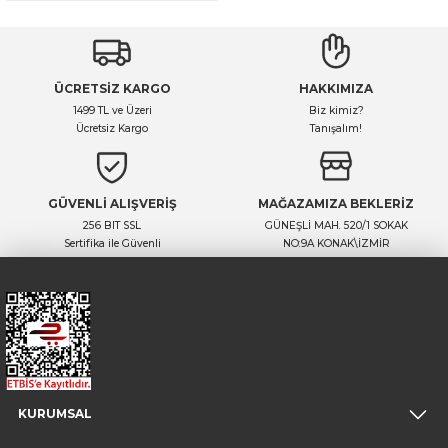
ÜCRETSİZ KARGO
HAKKIMIZA
1499 TL ve Üzeri
Biz kimiz?
Ücretsiz Kargo
Tanışalım!
GÜVENLİ ALIŞVERİŞ
MAĞAZAMIZA BEKLERİZ
256 BIT SSL
GÜNEŞLİ MAH. 520/1 SOKAK
Sertifika ile Güvenli
NO:9A KONAK\İZMİR
KURUMSAL