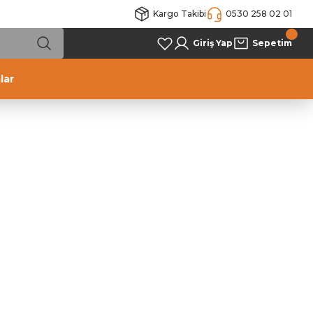
Kargo Takibi
0530 258 02 01
Giriş Yap
Sepetim
lar