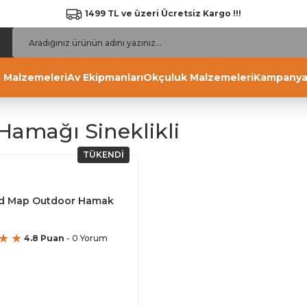
1499 TL ve üzeri Ücretsiz Kargo !!!
 Malzemeleri
Av Ekipmanları
Okçuluk Malzemeleri
Kampanya
amağı Sineklikli
TÜKENDİ
d Map Outdoor Hamak
4.8 Puan
- 0 Yorum