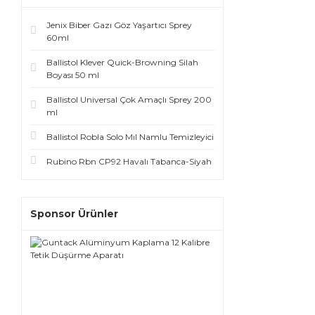
Jenix Biber Gazı Göz Yaşartıcı Sprey
60ml
Ballistol Klever Quick-Browning Silah
Boyası 50 ml
Ballistol Universal Çok Amaçlı Sprey 200
ml
Ballistol Robla Solo Mıl Namlu Temizleyici
Rubino Rbn CP92 Havalı Tabanca-Siyah
Sponsor Ürünler