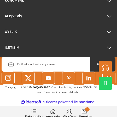
KURUMSAL
ALIŞVERİŞ
ÜYELİK
İLETİŞİM
KAYDOL
Copyright 2025 ©
beyav.net
Kredi kartı bilgileriniz 256Bit SSL güvenlik
sertifikası ile korunmaktadır.
ideasoft
ile
e-
hazırlandı.
ticaret
paketleri
Kategoriler
Anasayfa
Giriş Yap
Sepetim