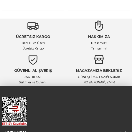
ÜCRETSİZ KARGO
HAKKIMIZA
1499 TL ve Üzeri
Biz kimiz?
Ücretsiz Kargo
Tanışalım!
GÜVENLİ ALIŞVERİŞ
MAĞAZAMIZA BEKLERİZ
256 BIT SSL
GÜNEŞLİ MAH. 520/1 SOKAK
Sertifika ile Güvenli
NO:9A KONAK\İZMİR