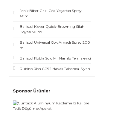
Jenix Biber Gazı Göz Yaşartıcı Sprey
60ml
Ballistol Klever Quick-Browning Silah
Boyası 50 ml
Ballistol Universal Çok Amaçlı Sprey 200
ml
Ballistol Robla Solo Mıl Namlu Temizleyici
Rubino Rbn CP92 Havalı Tabanca-Siyah
Sponsor Ürünler