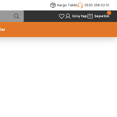
Kargo Takibi
0530 258 02 01
Giriş Yap
Sepetim
lar