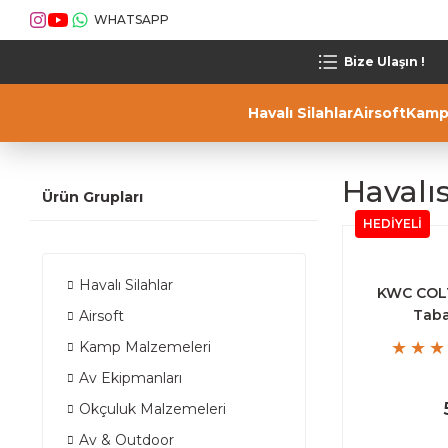
WHATSAPP
Bize Ulaşın !
Havalı Silahlar
Airsoft
Kamp
Havalıs
Ürün Grupları
HEDİYELİ
Havalı Silahlar
KWC COLT
Tab
Airsoft
Kamp Malzemeleri
Av Ekipmanları
Okçuluk Malzemeleri
Av & Outdoor