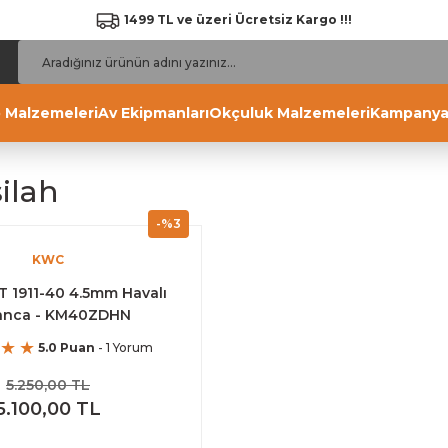
1499 TL ve üzeri Ücretsiz Kargo !!!
 Malzemeleri
Av Ekipmanları
Okçuluk Malzemeleri
Kampanya
ilah
-%3
KWC
 1911-40 4.5mm Havalı
anca - KM40ZDHN
5.0 Puan
- 1 Yorum
5.250,00 TL
5.100,00 TL