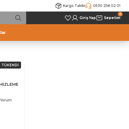
Kargo Takibi
0530 258 02 01
0
Giriş Yap
Sepetim
lar
TÜKENDİ
MIZLEME
 Yorum