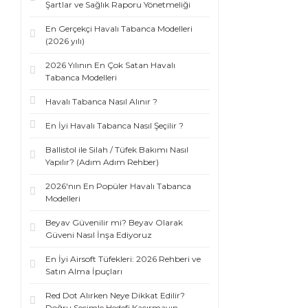
Şartlar ve Sağlık Raporu Yönetmeliği
En Gerçekçi Havalı Tabanca Modelleri
(2026 yılı)
2026 Yılının En Çok Satan Havalı
Tabanca Modelleri
Havalı Tabanca Nasıl Alınır ?
En İyi Havalı Tabanca Nasıl Şeçilir ?
Ballistol ile Silah / Tüfek Bakımı Nasıl
Yapılır? (Adım Adım Rehber)
2026'nın En Popüler Havalı Tabanca
Modelleri
Beyav Güvenilir mi? Beyav Olarak
Güveni Nasıl İnşa Ediyoruz
En İyi Airsoft Tüfekleri: 2026 Rehberi ve
Satın Alma İpuçları
Red Dot Alırken Neye Dikkat Edilir?
Doğru Seçimle Hedefi Kaçırmayın