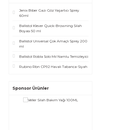
Jenix Biber Gazı Göz Yaşartıcı Sprey
60ml
Ballistol Klever Quick-Browning Silah
Boyası 50 ml
Ballistol Universal Çok Amaçlı Sprey 200
ml
Ballistol Robla Solo Mıl Namlu Temizleyici
Rubino Rbn CP92 Havalı Tabanca-Siyah
Sponsor Ürünler