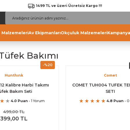
1499 TL ve üzeri Ücretsiz Kargo !!!
 Malzemeleri
Av Ekipmanları
Okçuluk Malzemeleri
Kampanya
 Tüfek Bakımı
-%20
Hunthınk
Comet
12 Kalibre Harbi Takımı
COMET TUH004 TUFEK TE
üfek Bakım Seti
SETI
4.0 Puan
- 1 Yorum
4.8 Puan
- 0
499,00 TL
399,00 TL