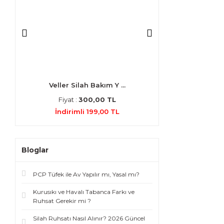
.
Veller Silah Bakım Y ...
4X20 Havalı T
Fiyat :
300,00 TL
Fiyat :
500
İndirimli 199,00 TL
İndirimli 3
Bloglar
PCP Tüfek ile Av Yapılır mı, Yasal mı?
Kurusıkı ve Havalı Tabanca Farkı ve
Ruhsat Gerekir mi ?
Silah Ruhsatı Nasıl Alınır? 2026 Güncel