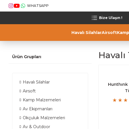
WHATSAPP
Bize Ulaşın !
Havalı Silahlar
Airsoft
Kamp
Havalı
Ürün Grupları
Havalı Silahlar
Hunthınk 
T
Airsoft
Kamp Malzemeleri
Av Ekipmanları
Okçuluk Malzemeleri
Av & Outdoor