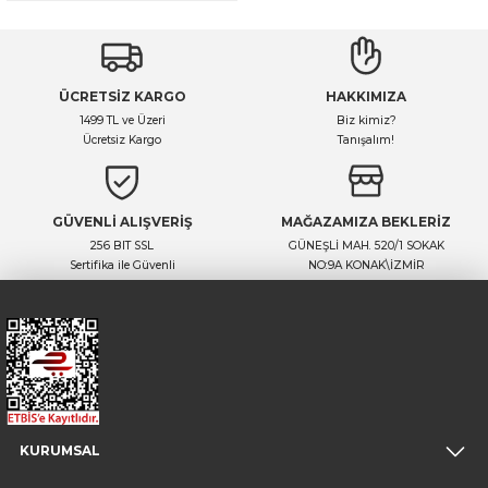
ÜCRETSİZ KARGO
HAKKIMIZA
1499 TL ve Üzeri
Biz kimiz?
Ücretsiz Kargo
Tanışalım!
GÜVENLİ ALIŞVERİŞ
MAĞAZAMIZA BEKLERİZ
256 BIT SSL
GÜNEŞLİ MAH. 520/1 SOKAK
Sertifika ile Güvenli
NO:9A KONAK\İZMİR
KURUMSAL