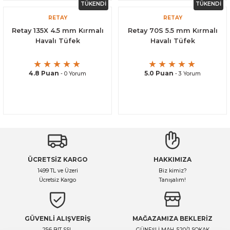
TÜKENDİ
TÜKENDİ
RETAY
RETAY
Retay 135X 4.5 mm Kırmalı
Retay 70S 5.5 mm Kırmalı
Havalı Tüfek
Havalı Tüfek
4.8 Puan
5.0 Puan
- 0 Yorum
- 3 Yorum
ÜCRETSİZ KARGO
HAKKIMIZA
1499 TL ve Üzeri
Biz kimiz?
Ücretsiz Kargo
Tanışalım!
GÜVENLİ ALIŞVERİŞ
MAĞAZAMIZA BEKLERİZ
256 BIT SSL
GÜNEŞLİ MAH. 520/1 SOKAK