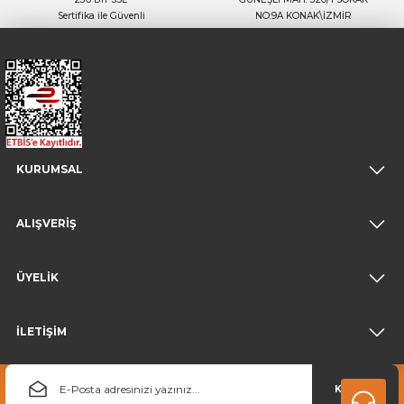
Sertifika ile Güvenli
NO:9A KONAK\İZMİR
KURUMSAL
ALIŞVERİŞ
ÜYELİK
İLETİŞİM
KAYDOL